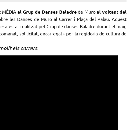
nt MÈDIA
al Grup de Danses Baladre
de Muro
al voltant del
bre les Danses de Muro al Carrer i Plaça del Palau. Aquest
o» a estat realitzat pel Grup de danses Baladre durant el maig
manat, sol·licitat, encarregat» per la regidoria de cultura de
plit els carrers.