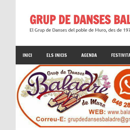
Saltar
al
contenido
GRUP DE DANSES BA
El Grup de Danses del poble de Muro, des de 1
INICI
ELS INICIS
AGENDA
FESTIVIT