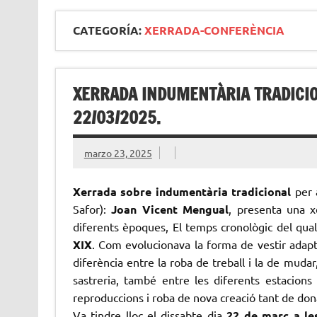
CATEGORÍA:
XERRADA-CONFERÈNCIA
XERRADA INDUMENTÀRIA TRADICIONA
22/03/2025.
marzo 23, 2025
Xerrada sobre indumentària tradicional
per 
Safor):
Joan Vicent Mengual
, presenta una x
diferents èpoques, El temps cronològic del qual
XIX
. Com evolucionava la forma de vestir adapta
diferència entre la roba de treball i la de mudar,
sastreria, també entre les diferents estacion
reproduccions i roba de nova creació tant de do
Va tindre lloc el dissabte dia
22 de març a les