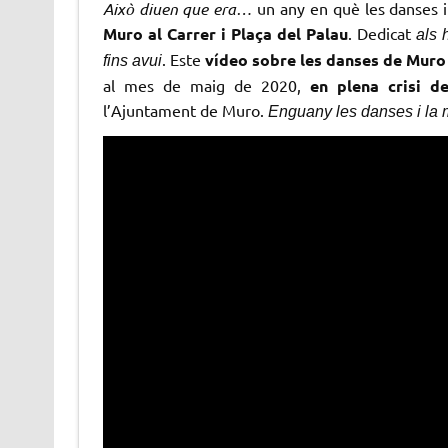
Això diuen que era…
un any en què les danses i
Muro al Carrer i Plaça del Palau
. Dedicat
als 
. Este
vídeo sobre les danses de Muro
fins avui
al mes de maig de 2020,
en plena crisi d
l’Ajuntament de Muro.
Enguany les danses i la m