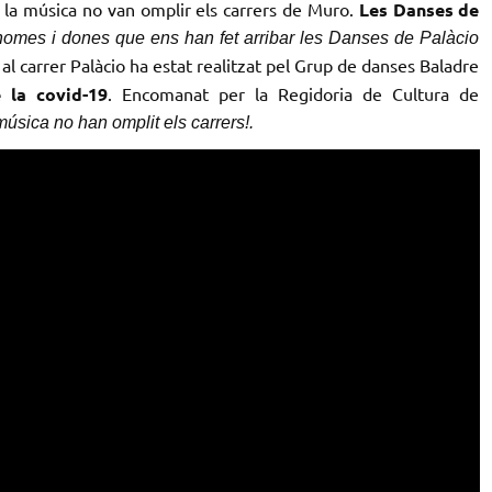
 la música no van omplir els carrers de Muro.
Les Danses de
homes i dones que ens han fet arribar les Danses de Palàcio
al carrer Palàcio ha estat realitzat pel Grup de danses Baladre
e la covid-19
. Encomanat per la Regidoria de Cultura de
úsica no han omplit els carrers!.