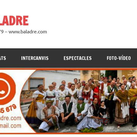
LADRE
979 – www.baladre.com
ATS
INTERCANVIS
ESPECTACLES
FOTO-VÍDEO