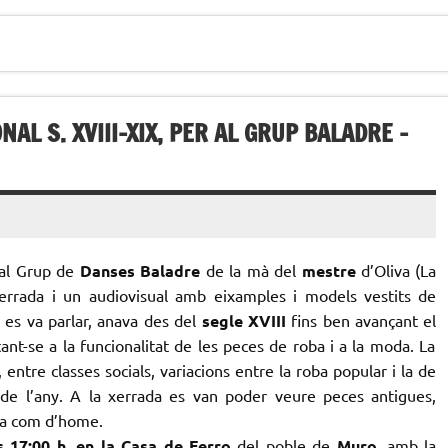
L S. XVIII-XIX, PER AL GRUP BALADRE –
al Grup de
Danses Baladre
de la mà del
mestre
d’Oliva (La
errada i un audiovisual amb eixamples i models vestits de
 es va parlar, anava des del
segle XVIII
fins ben avançant el
nt-se a la funcionalitat de les peces de roba i a la moda. La
 entre classes socials, variacions entre la roba popular i la de
s de l’any. A la xerrada es van poder veure peces antigues,
na com d’home.
 17:00 h. en la Casa de Ferro
del poble de
Muro
, amb la