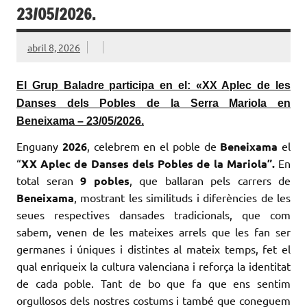
23/05/2026.
abril 8, 2026
El Grup Baladre participa en el: «XX Aplec de les
Danses dels Pobles de la Serra Mariola en
Beneixama – 23/05/2026.
Enguany
2026
, celebrem en el poble de
Beneixama
el
“
XX Aplec de Danses dels Pobles de la Mariola”.
En
total seran
9 pobles
, que ballaran pels carrers de
Beneixama
, mostrant les similituds i diferències de les
seues respectives dansades tradicionals, que com
sabem, venen de les mateixes arrels que les fan ser
germanes i úniques i distintes al mateix temps, fet el
qual enriqueix la cultura valenciana i reforça la identitat
de cada poble. Tant de bo que fa que ens sentim
orgullosos dels nostres costums i també que coneguem