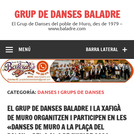
Saltar
al
GRUP DE DANSES BALADRE
contenido
El Grup de Danses del poble de Muro, des de 1979 –
www.baladre.com
MENÚ
BARRA LATERAL
CATEGORÍA:
DANSES I GRUPS DE DANSES
EL GRUP DE DANSES BALADRE I LA XAFIGÀ
DE MURO ORGANITZEN I PARTICIPEN EN LES
«DANSES DE MURO A LA PLAÇA DEL