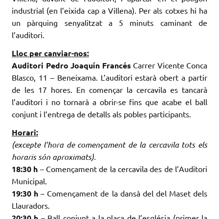
industrial (en l’eixida cap a Villena). Per als cotxes hi ha
un pàrquing senyalitzat a 5 minuts caminant de
l’auditori.
Lloc per canviar-nos:
Auditori Pedro Joaquín Francés
Carrer Vicente Conca
Blasco, 11 – Beneixama. L’auditori estarà obert a partir
de les 17 hores. En començar la cercavila es tancarà
l’auditori i no tornarà a obrir-se fins que acabe el ball
conjunt i l’entrega de detalls als pobles participants.
Horari:
(excepte l’hora de començament de la cercavila tots els
horaris són aproximats).
18:30 h
– Començament de la cercavila des de l’Auditori
Municipal.
19:30 h
– Començament de la dansà del del Maset dels
Llauradors.
20:30 h
– Ball conjunt a la plaça de l’església (primer la