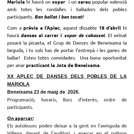
Mariola
hi haurà un
sopar
i un
sarau
popular valencià
amb totes les rondalles i balladors dels pobles
participants.
Ben ballat i ben tocat!
Com a
prèvia a l’Aplec
, aquest dissabte
18 d’abril
hi
haurà
danses al carrer i
sopar de cabasset
. El veïnat
posarà la picaeta, el Grup de Danses de Beneixama la
beguda, i tu sols has de portar l’entrepà i les ganes de
ballar! Esteu totes convidades. Una bona oportunitat
per anar
practicant la Jota de Beneixama
.
XX APLEC DE DANSES DELS POBLES DE LA
MARIOLA
Beneixama 23 de maig de 2026.
Programació, horaris, llocs d’interès, ordre de
participants.
On aparcar:
Els autobusos poden deixar a la gent en l’avinguda de
Villena, davant de l’auditori, i aparcar en el polígon