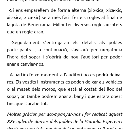
-Si ens emparellem de forma alterna (xic-xica, xica-xic,
xic-xica, xica-xic) serà més fàcil fer els rogles al final de
la jota de Beneixama. Millor fer diversos rogles xicotets
que un rogle gran.
-Seguidament s’entregaran els detalls als pobles
participants i, a continuació, s’avisarà per megafonia
l’hora del sopar i s’obrirà de nou l’auditori per poder
anar a canviar-nos.
-A partir d’eixe moment a l’auditori no es podrà deixar
res. Els vestits i instruments es poden deixar als vehicles
o al maset dels moros, que està al costat del lloc del
sopar, on també podrem anar al bany i que estarà obert
fins que s’acabe tot.
Moltes gràcies per acompanyar-nos i fer realitat aquest
XXé aplec de danses dels pobles de la Mariola. Esperem i
desitgem que tots gaudim del ric patrimoni cultural que