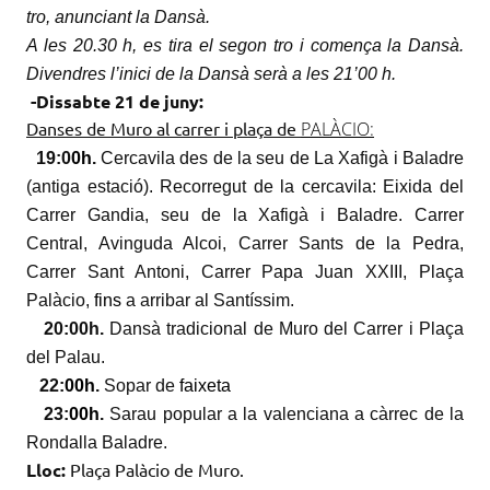
tro, anunciant la Dansà.
A les 20.30 h, es tira el segon tro i comença la Dansà.
Divendres l’inici de la Dansà serà a les 21’00 h.
-Dissabte 21 de juny:
Danses de Muro al carrer i plaça de
PALÀCIO:
19:0
0h
.
Cercavila des de la seu de La Xafigà i Baladre
(antiga estació). Recorregut de la cercavila: Eixida del
Carrer Gandia, seu de la Xafigà i Baladre. Carrer
Central, Avinguda Alcoi, Carrer Sants de la Pedra,
Carrer Sant Antoni, Carrer Papa
Juan
XXIII, Plaça
Palàcio
,
fins
a arribar al
Santíssim
.
20:0
0h
.
Dansà tradicional de Muro del Carrer i Plaça
del Palau.
22:
00h
.
Sopar de
faixeta
23:
00h
.
Sarau popular a la valenciana a càrrec de la
Rondalla Baladre.
Lloc:
Plaça
Palàcio
de Muro.