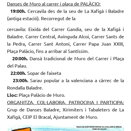
Danses de Muro al carrer i plaça de
PALÀCIO:
19:0
0h
.
Cercavila des de la seu de La Xafigà i Baladre
(antiga estació). Recorregut de la
cercavila: Eixida del Carrer Gandia, seu de la Xafigà i
Baladre. Carrer Central, Avinguda Alcoi, Carrer Sants de
la Pedra, Carrer Sant Antoni, Carrer Papa
Juan
XXIII,
Plaça
Palàcio
,
fins
a arribar al
Santíssim
.
20:0
0h
.
Dansà tradicional de Muro del Carrer i Plaça
del Palau.
22:
00h
.
Sopar de
faixeta
23:
00h
.
Sarau popular a la valenciana a càrrec de la
Rondalla Baladre.
Lloc:
Plaça
Palàcio
de Muro.
ORGANITZA, COL·LABORA, PATROCINA I PARTICIPA:
Grup de Danses Baladre, Xirimiters i Tabaleters de La
Xafigà, CEIP El Bracal, Ajuntament de Muro.