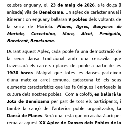
celebra enguany, el
23 de maig de 2026
, a la dolça (i
anisada) vila de
Beneixama
. Un aplec de caràcter anual i
itinerant on enguany ballaran
9 pobles
dels voltants de
la serra de Mariola:
Planes, Agres, Banyeres de
Mariola, Cocentaina, Muro, Alcoi, Penàguila,
Bocairent, Beneixama.
Durant aquest Aplec, cada poble fa una demostració de
la seua dansa tradicional amb una cercavila que
travessarà els carrers i places del poble a partir de les
19:30 hores
. Malgrat que totes les danses parteixen
d’una mateixa arrel comuna, cadascuna té els seus
elements característics que les fa úniques i enriqueix la
cultura dels nostres pobles. Com a colofó,
es ballarà la
Jota de Beneixama
per part de tots els participants, i
també la cançó de l’anterior poble organitzador,
la
Dansà de Planes
. Serà una festa que no acabarà ací: per
rematar aquest
XX Aplec de Danses dels Pobles de la