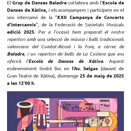
El
Grup de Danses Baladre
col·labora amb l’
Escola de
Danses de Xàtiva,
i els acompanyem i participem en el
seu intercanvi de la “
XXII Campanya de Concerts
d’Intercanvis
”, de la Federació de Societats Musicals
edició 2025
. P
er a l’ocasió hem preparat el nostre
repertori amb una selecció de música i balls tradicionals
valencians del Comtat-Alcoià i la Foia, a càrrec de
Baladre
, i un repertori de balls de La Costera que ens
oferirà l’
Escola de Danses de Xàtiva
.
Aquest
esdeveniment tindrà lloc en
l’Av. Selgas
(davant de
Gran Teatre de Xàtiva), diumenge
25 de maig de 2025
a les 12’00 h
.