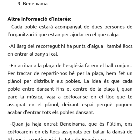
Beneixama
Altra informació d’interés:
-Cada poble estarà acompanyat de dues persones de
l’organització que estan per ajudar en el que calga.
-Al llarg del recorregut hi ha punts d’aigua i també llocs
on entrar al bany si cal.
-En arribar a la plaça de l’església farem el ball conjunt.
Per tractar de repartir-nos bé per la plaça, hem fet un
plànol per distribuir els pobles. La idea és que cada
poble entre dansant fins el centre de la plaça i, quan
pare la música, vaja a col·locar-se en el lloc que té
assignat en el plànol, deixant espai perquè puguen
acabar d’entrar tots els pobles dansant.
-Quan ja haja entrat Beneixama, que és l’últim, ens
col·locarem en els llocs assignats per ballar la dansà de
Planes i, a continuació, la Jota de Beneixama.