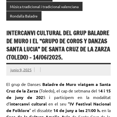
Música tradicional i tradicional valenciana
Rondalla Baladre
INTERCANVI CULTURAL DEL GRUP BALADRE
DE MURO I EL “GRUPO DE COROS Y DANZAS
SANTA LUCIA” DE SANTA CRUZ DE LA ZARZA
(TOLEDO) – 14/06/2025.
junio 9, 2025
El grup de Danses
Baladre de Muro viatgem a Santa
Cruz de la Zarza
(Toledo), el cap de setmana del 1
4 i 15
de juny de 202
5 i participem en la modalitat
d’
intercanvi cultural
en el seu
“IV Festival Nacional
de Folklore
” el dissabte
14 de juny a les 21:00 h.
en la
Casa de la Cultura Amalia Avia
de Santa Cruz de la