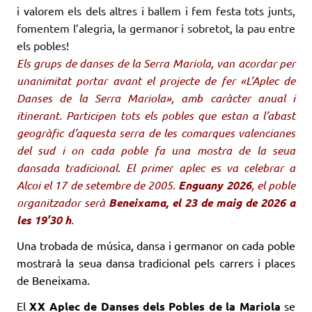
i valorem els dels altres i ballem i fem festa tots junts,
fomentem l’alegria, la germanor i sobretot, la pau entre
els pobles!
Els grups de danses de la Serra Mariola, van acordar per
unanimitat portar avant el projecte de fer «L’Aplec de
Danses de la Serra Mariola», amb caràcter anual i
itinerant. Participen tots els pobles que estan a l’abast
geogràfic d’aquesta serra de les comarques valencianes
del sud i on cada poble fa una mostra de la seua
dansada tradicional. El primer aplec es va celebrar a
Alcoi el 17 de setembre de 2005.
Enguany 2026
, el poble
organitzador serà
Beneixama, el 23 de maig de 2026 a
les 19’30 h
.
Una trobada de música, dansa i germanor on cada poble
mostrarà la seua dansa tradicional pels carrers i places
de Beneixama.
El
XX Aplec de Danses dels Pobles de la Mariola
se