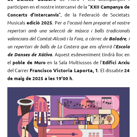
participen en el nostre intercanvi de la “
XXII Campanya de
Concerts d’Intercanvis
”, de la Federació de Societats
Musicals
edició 2025
.
P
er a l’ocasió hem preparat el nostre
repertori amb una selecció de música i balls tradicionals
valencians del Comtat-Alcoià i la Foia, a càrrec de
Baladre
, i
un repertori de balls de La Costera que ens oferirà l’
Escola
de Danses de Xàtiva
.
Aquest esdeveniment tindrà lloc en
el
poble de Muro
en la Sala Multiussos de l’
Edifici Arxiu
Carrer
Francisco Victoria Laporta, 1
. El
del
dissabte
24
de maig de 2025 a les 19’00 h
.