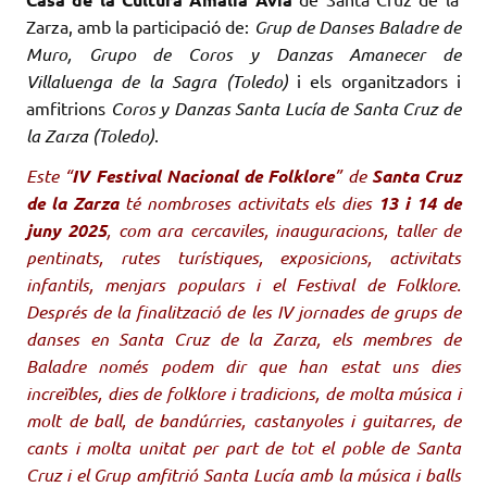
Zarza, amb la participació de:
Grup de Danses Baladre de
Muro, Grupo de Coros y Danzas Amanecer de
Villaluenga de la Sagra (Toledo)
i els organitzadors i
amfitrions
Coros y Danzas Santa Lucía de Santa Cruz de
la Zarza (Toledo)
.
Este “
IV Festival Nacional de Folklore
” de
Santa Cruz
de la Zarza
té nombroses activitats els dies
13 i 14 de
juny 2025
, com ara cercaviles, inauguracions, taller de
pentinats, rutes turístiques, exposicions, activitats
infantils, menjars populars i el Festival de Folklore.
Després de la finalització de les IV jornades de grups de
danses en Santa Cruz de la Zarza, els membres de
Baladre només podem dir que han estat uns dies
increïbles, dies de folklore i tradicions, de molta música i
molt de ball, de bandúrries, castanyoles i guitarres, de
cants i molta unitat per part de tot el poble de Santa
Cruz i el Grup amfitrió Santa Lucía amb la música i balls