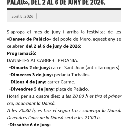
PALAU», DEL 2 AL 6 DE JUNY DE 2026.
abril 8, 2026
S’apropa el mes de juny i arriba la festivitat de les
«
Danses de
Palàcio
«
del poble de Muro, aquest any se
celebren
del 2 al 6 de juny de 2026
:
Programació:
DANSETES AL CARRER I PEDANIA:
-Dimarts 2
de juny:
carrer Sant Joan (antic Tarongers).
-Dimecres
3 de juny
:
pedania Turballos.
-Dijous
4
de juny:
carrer Carme.
-Divendres
5
de juny:
plaça de
Palàcio.
Horari per als quatre dies:
a les 20.00 h es tira el primer
tro, anunciant la Dansà.
A les 20.30 h, es tira el segon tro i comença la Dansà.
Divendres l’inici de la Dansà serà a les 21’00 h.
-Dissabte 6 de juny: