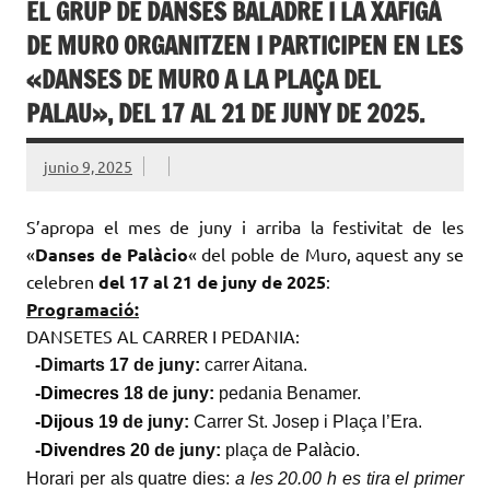
EL GRUP DE DANSES BALADRE I LA XAFIGÀ
DE MURO ORGANITZEN I PARTICIPEN EN LES
«DANSES DE MURO A LA PLAÇA DEL
PALAU», DEL 17 AL 21 DE JUNY DE 2025.
junio 9, 2025
S’apropa el mes de juny i arriba la festivitat de les
«
Danses de
Palàcio
«
del poble de Muro, aquest any se
celebren
del 17 al 21 de juny de 2025
:
Programació:
DANSETES AL CARRER I PEDANIA:
-Dimarts 17
de juny:
carrer Aitana.
-Dimecres
18 de juny
:
pedania Benamer.
-Dijous
19
de juny:
Carrer St. Josep i Plaça l’Era.
-Divendres
20
de juny:
plaça de
Palàcio.
Horari per als quatre dies:
a les 20.00 h es tira el primer