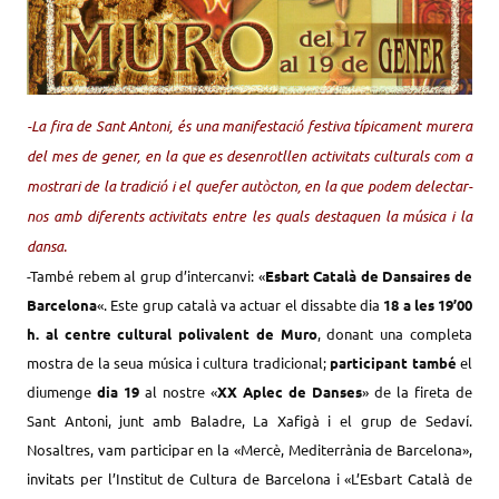
-La fira de Sant Antoni, és una manifestació festiva típicament murera
del mes de gener, en la que es desenrotllen activitats culturals com a
mostrari de la tradició i el quefer autòcton, en la que podem delectar-
nos amb diferents activitats entre les quals destaquen la música i la
dansa.
-També rebem al grup d’intercanvi: «
Esbart Català de Dansaires de
Barcelona
«. Este grup català va actuar el dissabte dia
18 a les 19’00
h. al centre cultural polivalent de Muro
, donant una completa
mostra de la seua música i cultura tradicional;
participant també
el
diumenge
dia 19
al nostre «
XX Aplec de Danses
» de la fireta de
Sant Antoni, junt amb Baladre, La Xafigà i el grup de Sedaví.
Nosaltres, vam participar en la «Mercè, Mediterrània de Barcelona»,
invitats per l’Institut de Cultura de Barcelona i «L’Esbart Català de