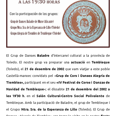
El Grup de Danses
Baladre
d’intercanvi cultural a la província de
Toledo. El nostre grup va preparar una
actuació
en
Tembleque
(Toledo), el
21 de desembre de 2002
que vam viatjar a este poble
Castellà-manxec convidats pel «
Grup de Cors i Danses Alegría de
Tiembles»,
participant en el seu
«IV Festival de Coros i Danzas de
Navidad de Tembleque
«; el dissabte
21 de desembre del 2002 a
les 19’30 h
. en el
Salón Cultural-Centro Social Polivalente
de
Tembleque. Amb la participació de Baladre, el grup de Tembleque i
el Grupo
Ntra. Sra. de la Esperanza de Lillo
(Toledo).
El Grup de
Danses «Alegria de Tiembles» ens torna la visita en la nostra
fireta