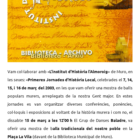
Vam col·laborar amb «
L’institut d’Història l’Almoroig
» de Muro, en
les seues: «
Primeres Jornades d’Història Local
, celebrades el
7, 14,
15, i 16 de març del
2003
, en les que vam oferir una mostra de balls
populars murers, arreplegats de la nostra Gent major. En estes
jornades es van organitzar diverses conferències, ponències,
col·loquis i exposicions al voltant de la història murera i com no, el
dissabte
15 de març a les 12’00 h
El Grup de Danses
Baladre
, va
oferir una mostra de b
alls tradicionals del nostre poble
en la
Plaça La Vila
(davant de la Biblioteca Municipal de Muro).