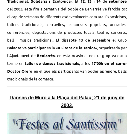
Tradicional, Solidària i Ecològica
«. El
12, 13
i
14
de
setembre
del
2003,
esta fira alternativa del poble de Beniarrés ve farcida tot
el cap de setmana de diferents esdeveniments com ara: Exposicions,
tallers tradicionals, cercaviles, esmorzars populars, xerrades-
conferències, degustacions de productes locals, teatre, concerts,
ball i música tradicional.
El dissabte
13 de setembre
el Grup
Baladre va participar
en la «
II Fireta de la Tardor
«, organitzada per
l’Ajuntament de
Beniarrés
, en esta ocasió el nostre grup va dur a
terme un
taller de danses tradicionals
, a les
17’00h en el carrer
Doctor Orero
en el que els participants van poder aprendre, balls
tradicionals de la comarca.
Danses de Muro a la Plaça del Palau; 21 de juny de
2003.