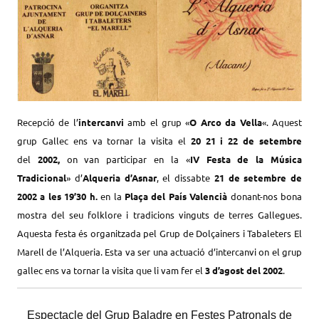
Recepció de l’
intercanvi
amb el grup «
O Arco da Vella
«. Aquest
grup Gallec ens va tornar la visita el
20 21 i 22 de setembre
del
2002,
on van participar en la «
IV Festa de la Música
Tradicional
» d’
Alqueria d’Asnar
, el dissabte
21 de setembre de
2002 a les 19’30 h.
en la
Plaça del País Valencià
donant-nos bona
mostra del seu folklore i tradicions vinguts de terres Gallegues.
Aquesta festa és organitzada pel Grup de Dolçainers i Tabaleters El
Marell de l’Alqueria. Esta va ser una actuació d’intercanvi on el grup
gallec ens va tornar la visita que li vam fer el
3 d’agost del 2002
.
Espectacle del Grup Baladre en Festes Patronals de