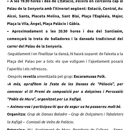
– A les
19.30 hores
i des de L’Estació, s’eixirà en cercavila
cap al
Palau de la Senyoria
amb l’itinerari següent: Estació, Central, Av.
Alcoi, Sants, Placeta Molina, Sant Blai, Plaça l’Església, Major,
Plaça la Vila, Àngel, Plaça Palàcio i Gàbia.
– Aproximadament a les
20.30 hores
i des del Santíssim,
començarà la treta de balladores i la
dansada tradicional del
carrer del Palau
de la Senyoria.
-Seguidament i en finalitzar la dansà, hi haurà soparet de faixeta a la
Plaça del Palau per a tots els que vullguen i l’ajuntament posarà
l’aperitiu i els refrescos.
-Després
revetla
amenitzada pel grup:
Escaramussa Folk.
-A més, aprofitem la festa de les Danses de “Pàlacio”, per
convocar el III Premi de composició per a dolçaines i Percussió:
“Poble de Muro”, organitzat per La Xafigà.
– Animeu-vos i participeu-hi que de segur us ho passareu molt bé.
Organitza:
Grup de Danses Baladre – Grup de Dolçainers i Tabaleters
la Xafigà – Comissió de Veïns de Palàcio.
Patrocina:
M.I. Ajuntament de Muro, Regidoria de Cultura – Exma.