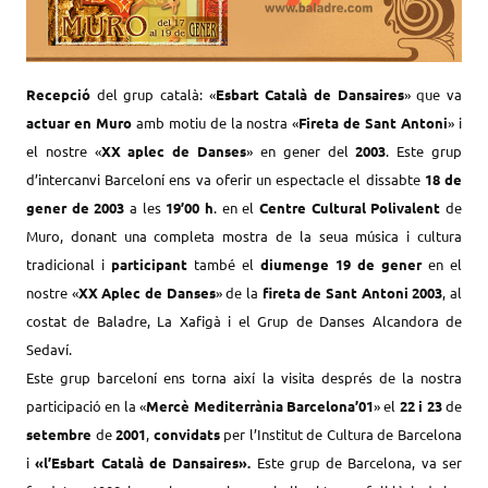
Recepció
del grup català: «
Esbart Català de Dansaires
» que va
actuar en Muro
amb motiu de la nostra «
Fireta de Sant Antoni
» i
el nostre «
XX aplec de Danses
» en gener del
2003
.
Este grup
d’intercanvi Barceloní ens va oferir un espectacle el dissabte
18 de
gener de 2003
a les
19’00 h
. en el
Centre Cultural Polivalent
de
Muro, donant una completa mostra de la seua música i cultura
tradicional i
participant
també el
diumenge
19 de gener
en el
nostre «
XX Aplec de Danses
» de la
fireta de Sant Antoni 2003
, al
costat de Baladre, La Xafigà i el Grup de Danses Alcandora de
Sedaví.
Este grup barceloní ens torna així la visita després de la nostra
participació en la «
Mercè Mediterrània Barcelona’01
» el
22 i 23
de
setembre
de
2001
,
convidats
per l’Institut de Cultura de Barcelona
i
«l’Esbart Català de Dansaires».
Este grup de Barcelona, va ser