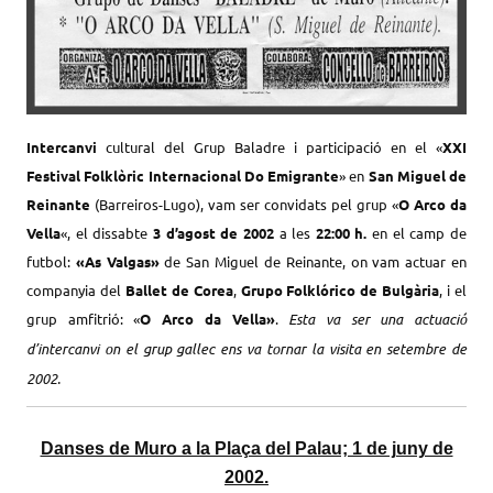
Intercanvi
cultural del Grup Baladre i participació en el «
XXI
Festival Folklòric Internacional Do Emigrante
» en
San Miguel de
Reinante
(Barreiros-Lugo), vam ser convidats pel grup «
O Arco da
Vella
«, el dissabte
3 d’agost de 2002
a les
22:00 h.
en el camp de
futbol:
«As Valgas»
de San Miguel de Reinante, on vam actuar en
companyia del
Ballet de Corea
,
Grupo Folklórico de Bulgària
, i el
grup amfitrió: «
O Arco da Vella»
.
Esta va ser una actuació
d’intercanvi on el grup gallec ens va tornar la visita en setembre de
2002.
Danses de Muro a la Plaça del Palau; 1 de juny de
2002.