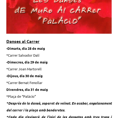
Danses al Carrer
-Dimarts, dia
28
de
maig
*
Carrer Salvador Dalí
-Dimecres, dia
29
de
maig
*
Carrer Joan Martorell
-Dijous, dia
30
de
maig
*C
arrer Bernat Fenollar
Divendres, dia
31
de
maig
*Plaça de “Palàcio”
*Després de la dansà, soparet de veïnat. En acabar, engalanament
del carrer i la plaça amb banderetes.
*Cada dia s’avisarà de l’inici de les dansetes amb tres trons i