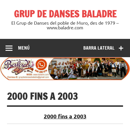
Saltar
al
GRUP DE DANSES BALADRE
contenido
El Grup de Danses del poble de Muro, des de 1979 –
www.baladre.com
MENÚ
BARRA LATERAL
2000 FINS A 2003
2000 fins a 2003