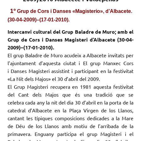
1º
Grup de Cors i Danses «Magisterio», d’Albacete.
(30-04-2009)–(17-01-2010).
Intercanvi cultural del Grup Baladre de Muro; amb el
Grup de Cors i
Danses
Magisteri d’Albacete (30-04-
2009)–(17-01-2010).
El grup Baladre de Muro acudeix a Albacete invitats per
l’ajuntament d’aquesta ciutat i El grup Manxec Cors
i
Danses
Magisteri assistint i participant en la festivitat
«La Nit dels Majos» el 30 d’abril del 2009.
El Grup Magisteri recupera en 1981 aquesta festivitat
del Cant dels Majos que és una tradició que se
celebra cada any la nit del dia 30 d’abril en la porta de la
catedral d’Albacete en la Plaça
Virgen
de
los
Llanos
,
cantant les típiques composicions dedicades a la Mare
de Déu de
los
Llanos
amb motiu de l’arribada de la
primavera. Enguany participa el grup Magisteri i el