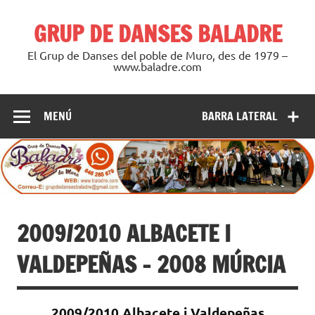
Saltar
al
GRUP DE DANSES BALADRE
contenido
El Grup de Danses del poble de Muro, des de 1979 –
www.baladre.com
MENÚ
BARRA LATERAL
2009/2010 ALBACETE I
VALDEPEÑAS – 2008 MÚRCIA
2009/2010 Albacete i Valdepeñas