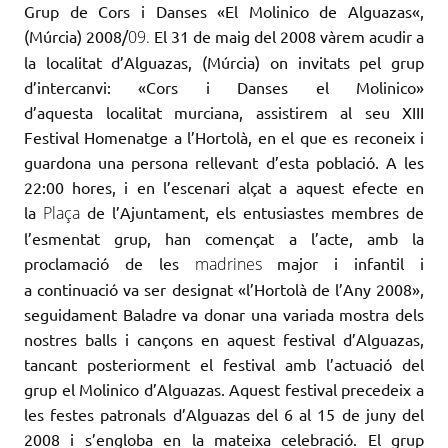
Grup de Cors i Danses «El
Molinico
de Alguazas
«
,
(
Múrcia) 2008/
09.
El 31 de maig del 2008 vàrem acudir a
la localitat d’
Alguazas
, (
Múrcia) on invitats pel grup
d’intercanvi: «Cors i Danses el
Molinico
»
d’aquesta localitat murciana, assistirem al seu XIII
Festival Homenatge a l’Hortolà, en el que es reconeix i
guardona una persona rellevant d’
esta
població. A les
22:00 hores, i en l’escenari alçat a aquest efecte en
la
Plaça
de l’Ajuntament, els entusiastes membres de
l’esmentat grup, han començat a l’acte, amb la
proclamació de les
madrines
major i infantil i
a continuació va ser designat «l’Hortolà de l’Any 2008»,
seguidament Baladre va donar una variada mostra dels
nostres balls i cançons en aquest festival d’
Alguazas
,
tancant posteriorment el festival amb l’actuació del
grup el
Molinico
d’
Alguazas
. Aquest festival precedeix a
les festes patronals d’
Alguazas
del 6 al 15 de juny del
2008 i s’engloba en la mateixa celebració. El grup