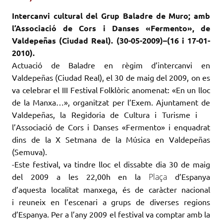
Intercanvi cultural del Grup Baladre de Muro; amb
l’Associació de Cors i Danses «Fermento», de
Valdepeñas (Ciudad Real). (30-05-2009)–(16 i 17-01-
2010).
Actuació de Baladre en règim d’intercanvi en
Valdepeñas (Ciudad Real), el 30 de maig del 2009, on es
va celebrar el III Festival Folklòric anomenat: «En un lloc
de la Manxa…», organitzat per l’
Exem
. Ajuntament de
Valdepeñas, la Regidoria de Cultura i Turisme i
l’Associació de Cors i Danses «Fermento» i enquadrat
dins de la X Setmana de la Música en Valdepeñas
(
Semuva
).
-Este festival, va tindre lloc el dissabte dia 30 de maig
del 2009 a les 22,00h en la
Plaça
d’Espanya
d’aquesta localitat manxega, és de caràcter nacional
i reuneix en l’escenari a grups de diverses regions
d’Espanya. Per a l’any 2009 el festival va comptar amb la