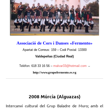
Associació de Cors i Danses «Fermento»
Apartat de Correus: 159 –
Codi Postal: 13300
Valdepeñas (Ciudad Real)
Telèfon:
618 33 16 56 –
malvar33@hotmail.com
–
http://www.grupofermento.es.vg
2008 Múrcia (Alguazas)
Intercanvi cultural del Grup Baladre de Muro; amb el