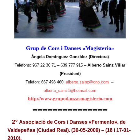
Grup de Cors i Danses «Magisterio»
Ángela Domínguez González (Directora)
Telèfons: 967 22 36 71 – 639 777 915 –
Alberto Sainz Villar
(President)
Telèfon: 667 498 460
alberto.sainz@ono.com
–
alberto_sainz1@hotmail.com
http://www.grupodanzasmagisterio.com
******************************
2º
Associació de Cors i Danses «Fermento», de
Valdepeñas (Ciudad Real).
(30-05-2009) – (16 i 17-01-
2010).