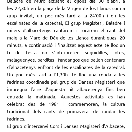
Baladre de Muro actuant el dijous dia 30 d’abril a
les 22,30h en la plaça de la
Virgen
de
los
Llanos
com a
grup invitat, un poc més tard a la
24’00h
i en les
escalinates de la catedral, El grup Magisteri, Baladre i
milers d’albacetenys cantàrem i tocàrem el cant del
maig a la Mare de Déu de
los
Llanos
durant quasi 20
minuts, a continuació i finalitzat aquest acte té lloc
un
fi
de festa on s’interpreten seguidilles, jotes,
malaguenyes,
parditas
i fandangos que ballen centenars
d’albacetenys enfront de les escalinates de la catedral.
Un poc més tard a l’1,30h. té lloc una ronda a les
fadrines coordinada pel grup de Danses Magisteri que
impregna l’aire d’aquesta nit albacetenya fins ben
entrada la matinada. Aquestes activitats es han
celebrat des de 1981 i commemoren, la cultura
tradicional dels cants de primavera, de rondar les
fadrines.
El grup d’intercanvi Cors i
Danses
Magisteri d’Albacete,