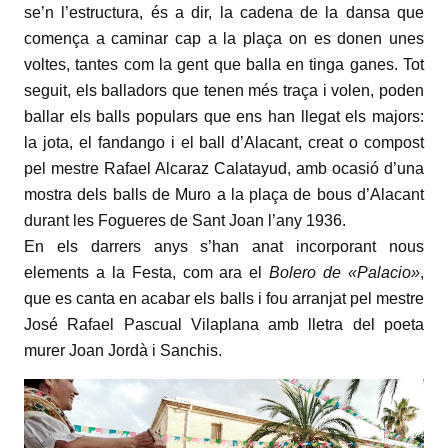
se’n l’estructura, és a dir, la cadena de la dansa que
comença a caminar cap a la plaça on es donen unes
voltes, tantes com la gent que balla en tinga ganes.
Tot
seguit, els balladors que tenen més traça i volen, poden
ballar els balls populars que ens han llegat els majors:
la jota, el fandango i el ball d’Alacant, creat o compost
pel mestre Rafael Alcaraz Calatayud, amb ocasió d’una
mostra dels balls de Muro a la plaça de bous d’Alacant
durant les Fogueres de Sant Joan l’any 1936.
En els darrers anys s’han anat incorporant nous
elements a la Festa, com ara el
Bolero de «Palacio»
,
que es canta en acabar els balls i fou arranjat pel mestre
José Rafael Pascual Vilaplana amb lletra del poeta
murer Joan Jordà i Sanchis.