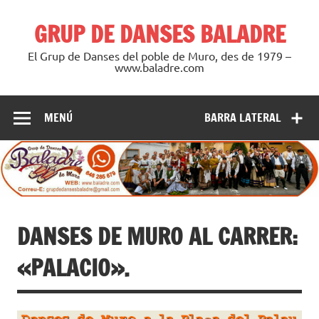
Saltar
al
GRUP DE DANSES BALADRE
contenido
El Grup de Danses del poble de Muro, des de 1979 –
www.baladre.com
MENÚ
BARRA LATERAL
DANSES DE MURO AL CARRER:
«PALACIO».