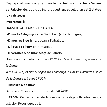
S’apropa el mes de juny i arriba la festivitat de les «
Danses
de
Palàcio
«
del poble de Muro, aquest any se celebren
del 2 al 6 de
juny de 2026
:
Programació:
DANSETES AL CARRER I PEDANIA:
-Dimarts 2
de juny:
carrer Sant Joan (antic Tarongers).
-Dimecres
3 de juny
:
pedania Turballos.
-Dijous
4
de juny:
carrer Carme.
-Divendres
5
de juny:
plaça de
Palàcio.
Horari per als quatre dies:
a les 20.00 h es tira el primer tro, anunciant
la Dansà.
A les 20.30 h, es tira el segon tro i comença la Dansà. Divendres l’inici
de la Dansà serà a les 21’00 h.
-Dissabte 6 de juny:
Danses de Muro al carrer i plaça de
PALÀCIO:
19:0
0h
.
Cercavila des de la seu de La Xafigà i Baladre (antiga
estació). Recorregut de la