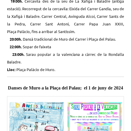
19:0
0h
.
Cercavila des de la seu de La Xafigà i Baladre (antiga
estació). Recorregut de la cercavila: Eixida del Carrer Gandia, seu de
la Xafigà i Baladre. Carrer Central, Avinguda Alcoi, Carrer Sants de
la Pedra, Carrer Sant Antoni, Carrer Papa
Juan
XXIII,
Plaça
Palàcio
,
fins
a arribar al
Santíssim
.
20:0
0h
.
Dansà tradicional de Muro del Carrer i Plaça del Palau.
22:
00h
.
Sopar de
faixeta
23:
00h
.
Sarau popular a la valenciana a càrrec de la Rondalla
Baladre.
Lloc:
Plaça
Palàcio
de Muro.
Danses de Muro a la Plaça del Palau; el 1 de juny de 2024