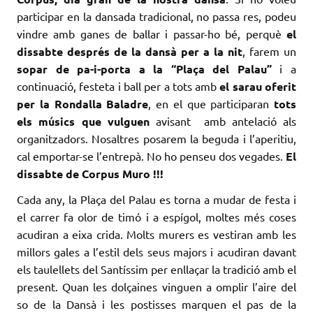
participar en la dansada tradicional, no passa res, podeu
vindre amb ganes de ballar i passar-ho bé, perquè
el
dissabte després de la dansà per a la nit
, farem un
sopar de pa-i-porta a la “Plaça del Palau”
i a
continuació, festeta i ball per a tots amb
el sarau oferit
per la Rondalla Baladre
, en el que participaran
tots
els músics que vulguen
avisant amb antelació als
organitzadors. Nosaltres posarem la beguda i l’aperitiu,
cal emportar-se l’entrepà. No ho penseu dos vegades.
El
dissabte de Corpus Muro !!!
Cada any, la Plaça del Palau es torna a mudar de festa i
el carrer fa olor de timó i a espígol, moltes més coses
acudiran a eixa crida. Molts murers es vestiran amb les
millors gales a l’estil dels seus majors i acudiran davant
els taulellets del Santíssim per enllaçar la tradició amb el
present. Quan les dolçaines vinguen a omplir l’aire del
so de la Dansà i les postisses marquen el pas de la