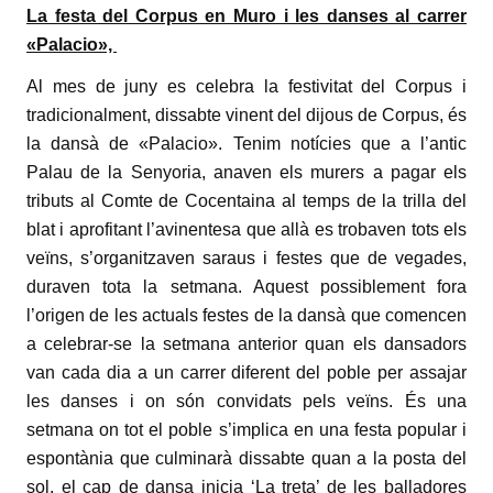
La festa del Corpus en Muro i les danses al carrer
«Palacio»,
Al mes de juny es celebra la festivitat del Corpus i
tradicionalment, dissabte vinent del dijous de Corpus, és
la dansà de «Palacio». Tenim notícies que a l’antic
Palau de la Senyoria, anaven els murers a pagar els
tributs al Comte de Cocentaina al temps de la trilla del
blat i aprofitant l’avinentesa que allà es trobaven tots els
veïns, s’organitzaven saraus i festes que de vegades,
duraven tota la setmana. Aquest possiblement fora
l’origen de les actuals festes de la dansà que comencen
a celebrar-se la setmana anterior quan els dansadors
van cada dia a un carrer diferent del poble per assajar
les danses i on són convidats pels veïns. És una
setmana on tot el poble s’implica en una festa popular i
espontània que culminarà dissabte quan a la posta del
sol, el cap de dansa inicia ‘La treta’ de les balladores