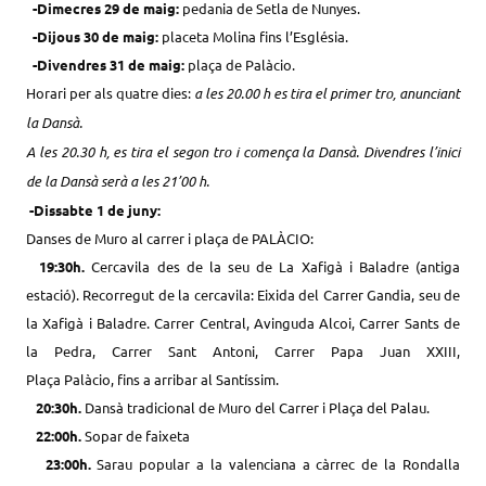
-Dimecres
29 de maig
:
pedania de Setla de Nunyes.
-Dijous
30
de maig:
placeta Molina fins l’Església.
-Divendres
31
de maig:
plaça de
Palàcio.
Horari per als quatre dies:
a les 20.00 h es tira el primer tro, anunciant
la Dansà.
A les 20.30 h, es tira el segon tro i comença la Dansà. Divendres l’inici
de la Dansà serà a les 21’00 h.
-Dissabte 1 de juny:
Danses de Muro al carrer i plaça de
PALÀCIO:
19:
30h
.
Cercavila des de la seu de La Xafigà i Baladre (antiga
estació). Recorregut de la cercavila: Eixida del Carrer Gandia, seu de
la Xafigà i Baladre. Carrer Central, Avinguda Alcoi, Carrer Sants de
la Pedra, Carrer Sant Antoni, Carrer Papa
Juan
XXIII,
Plaça
Palàcio
,
fins
a arribar al
Santíssim
.
20:
30h
.
Dansà tradicional de Muro del Carrer i Plaça del Palau.
22:
00h
.
Sopar de
faixeta
23:
00h
.
Sarau popular a la valenciana a càrrec de la Rondalla