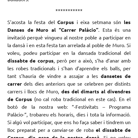
***********
S’acosta la festa del
Corpus
i eixa setmana són
les
Danses de Muro al “Carrer Palàcio”
. Esta és una
invitació perquè vingueu al nostre poble a participar en
la dansà i en esta festa tan arrelada al poble de Muro. Si
voleu, podeu participar en la dansada tradicional del
dissabte de corpus
, però per a això, s’ha d’anar amb
les robes tradicionals i s’han d’aprendre els balls, per
tant s’hauria de vindre a assajar a les
dansetes de
carrer
dels dies anteriors que se celebren per distints
carrers i llocs de Muro,
des del dimarts al divendres
de Corpus
(no cal roba tradicional en este cas). En el
botó de la nostra web: “-Festivitats – Programa
Palàcio-“, trobareu els horaris, dies i tota la informació.
Si algú vol participar, que ens ho faça saber i tindrem un
lloc preparat per a canviar-se de roba
el dissabte de
Corpus, dia gran de la nostra dansà
. Si no voleu