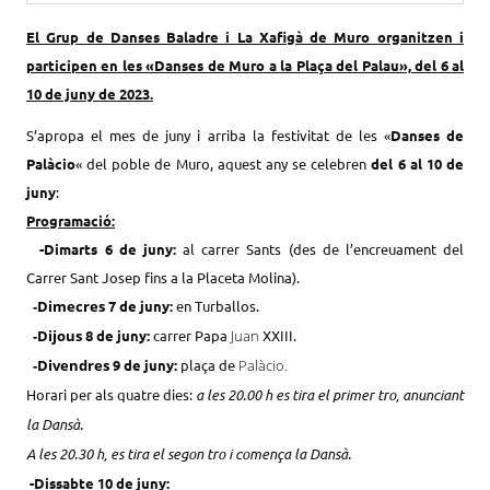
El Grup de Danses Baladre i La Xafigà de Muro organitzen i
participen en les «Danses de Muro a la Plaça del Palau», del 6 al
10 de juny de 202
3.
S’apropa el mes de juny i arriba la festivitat de les «
Danses de
Palàcio
«
del poble de Muro, aquest any se celebren
del 6 al 10 de
juny
:
Programació:
-Dimarts 6
de juny:
al carrer Sants (des de l’encreuament del
Carrer Sant Josep fins a la Placeta Molina).
-Dimecres
7
de juny:
en Turballos.
-Dijous
8
de juny:
carrer Papa
Juan
XXIII.
-Divendres
9
de juny:
plaça de
Palàcio.
Horari per als quatre dies:
a les 20.00 h es tira el primer tro, anunciant
la Dansà.
A les 20.30 h, es tira el segon tro i comença la Dansà.
-Dissabte 10 de juny: