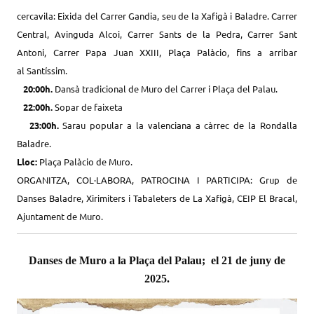
cercavila: Eixida del Carrer Gandia, seu de la Xafigà i Baladre. Carrer
Central, Avinguda Alcoi, Carrer Sants de la Pedra, Carrer Sant
Antoni, Carrer Papa
Juan
XXIII, Plaça
Palàcio
,
fins
a arribar
al
Santíssim
.
20:0
0h
.
Dansà tradicional de Muro del Carrer i Plaça del Palau.
22:
00h
.
Sopar de
faixeta
23:
00h
.
Sarau popular a la valenciana a càrrec de la Rondalla
Baladre.
Lloc:
Plaça
Palàcio
de Muro.
ORGANITZA, COL·LABORA, PATROCINA I PARTICIPA: Grup de
Danses Baladre, Xirimiters i Tabaleters de La Xafigà, CEIP El Bracal,
Ajuntament de Muro.
Danses de Muro a la Plaça del Palau; el 21 de juny de
2025.