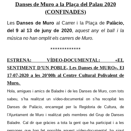
Danses de Muro a la Plaça del Palau 2020
(CONFINADES)
Les
Danses de Muro
al Carrer i la Plaça de
Palàcio,
del 9 al 13 de juny de 2020
,
aquest any el ball i la
música no han omplit els carrers de Muro.
*************
ESTRENA: VÍDEO-DOCUMENTAL: «EL
SENTIMENT D’UN POBLE, Les Danses de MURO». El
17-07-2020 a les 20’00h al Centre Cultural Polivalent de
Muro.
Hola, amigues i amics de Baladre i de les Danses de Muro, com tots
sabeu, s’ha realitzat un vídeo-documental on s’ha recopilat les
Danses de Palàcio, encarregat per la Regidoria de Cultura, de
l’Ajuntament de Muro i realitzat pels membres del Grup de Danses
Baladre. Cal dir que gràcies a tota la gent que ha participat i a les
persones que han fet possible aquest vídeo-documental, ha sigut