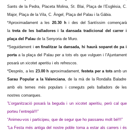
Sants de la Pedra, Placeta Molina, St. Blai, Plaça de l’Església, C.
Major, Plaça de la Vila, C. Àngel, Plaça del Palau i la Gàbia.
*Aproximadament a les
20.30 h
i des del Santíssim començarà
la
treta de les balladores i la dansada tradicional del carrer i
plaça del Palau
de la Senyoria de Muro.
*Seguidament i
en finalitzar la dansada, hi haurà soparet de pa i
porta
a la plaça del Palau per a tots els que vulguen i l’Ajuntament
posarà un xicotet aperitiu i els refrescos.
*Després, a les
23.00 h
aproximadament,
festeta per a tots
amb un
Sarau Popular a la Valenciana
, de la mà de la Rondalla Baladre
amb els temes més populars i coneguts pels balladors de les
nostres comarques.
”L’organització posarà la beguda i un xicotet aperitiu, però cal que
porteu l’entrepà!!!”
“Animeu-vos i participeu, que de segur que ho passareu molt bé!!!”
“La Festa més antiga del nostre poble torna a estar als carrers i és