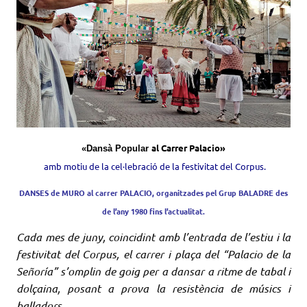
al
C
arrer
Palacio»
«Dansà Popular
amb motiu de la cel·lebració de la festivitat del
Corpus
.
DANSES de MURO al carrer PALACIO, organitzades pel Grup BALADRE des
de l’any 1980 fins l’actualitat.
Cada mes de juny, coincidint amb l’entrada de l’estiu i la
festivitat del Corpus, el carrer i plaça del “Palacio de la
Señoría” s’ompl
i
n de goig per a dansar a ritme de tabal i
dolçaina, posant a prova la resistència de músics i
balladors.