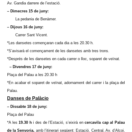
Av. Gandia darrere de l’estació.
– Dimecres 15 de juny:
La pedania de Benàmer.
– Dijous 16 de juny:
Carrer Sant Vicent.
*Les dansetes començaran cada dia a les 20.30 h.
*S’avisarà el començament de les dansetes amb tres trons.
*Després de les dansetes en cada carrer o lloc, soparet de veïnat.
– Divendres 17 de juny:
Plaça del Palau a les 20.30 h
*En acabar el soparet de veïnat, adornament del carrer i la plaça del
Palau.
Danses de Palàcio
– Dissabte 18 de juny:
Plaça del Palau
*A les
19.30 h
i des de l’Estació, s’eixirà en
cercavila cap al Palau
de la Senyoria,
amb l’itinerari següent: Estació, Central, Av. d’Alcoi,