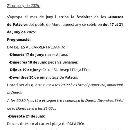
21 de juny de 2025.
S’apropa el mes de juny i arriba la festivitat de les «
Danses
de
Palàcio
«
del poble de Muro, aquest any se celebren
del 17 al 21
de juny de 2025
:
Programació:
DANSETES AL CARRER I PEDANIA:
-Dimarts 17
de juny:
carrer Aitana.
-Dimecres
18 de juny
:
pedania Benamer.
-Dijous
19
de juny:
Ccrrer St. Josep i Plaça l’Era.
-Divendres
20
de juny:
plaça de
Palàcio.
Horari per als quatre dies:
a les 20.00 h es tira el primer tro, anunciant
la Dansà.
A les 20.30 h, es tira el segon tro i comença la Dansà. Divendres l’inici
de la Dansà serà a les 21’00 h.
-Dissabte 21 de juny:
Danses de Muro al carrer i plaça de
PALÀCIO: