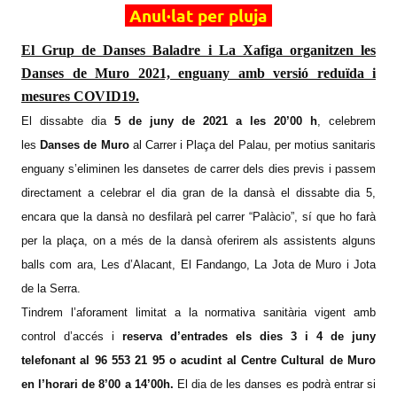
Anul·lat per pluja
El Grup de Danses Baladre i La Xafiga organitzen les
Danses de Muro 2021, enguany amb versió reduïda i
mesures COVID19.
El dissabte dia
5 de juny de 2021 a les 20’00 h
, celebrem
les
Danses de Muro
al Carrer i Plaça del Palau, per motius sanitaris
enguany s’eliminen les dansetes de carrer dels dies previs i passem
directament a celebrar el dia gran de la dansà el dissabte dia 5,
encara que la dansà no desfilarà pel carrer “Palàcio”, sí que ho farà
per la plaça, on a més de la dansà oferirem als assistents alguns
balls com ara, Les d’Alacant, El Fandango, La Jota de Muro i Jota
de la Serra.
Tindrem l’aforament limitat a la normativa sanitària vigent amb
control d’accés i
reserva d’entrades els dies 3 i 4 de juny
telefonant al 96 553 21 95 o acudint al Centre Cultural de Muro
en l’horari de 8’00 a 14’00h.
El dia de les danses es podrà entrar si