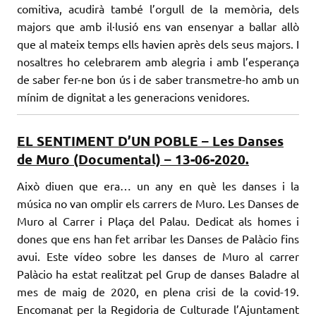
comitiva, acudirà també l’orgull de la memòria, dels
majors que amb il·lusió ens van ensenyar a ballar allò
que al mateix temps ells havien après dels seus majors. I
nosaltres ho celebrarem amb alegria i amb l’esperança
de saber fer-ne bon ús i de saber transmetre-ho amb un
mínim de dignitat a les generacions venidores.
EL SENTIMENT D’UN POBLE – Les Danses
de Muro (Documental) – 13-06-2020.
Això diuen que era… un any en què les danses i la
música no van omplir els carrers de Muro. Les Danses de
Muro al Carrer i Plaça del Palau. Dedicat als homes i
dones que ens han fet arribar les Danses de Palàcio fins
avui. Este vídeo sobre les danses de Muro al carrer
Palàcio ha estat realitzat pel Grup de danses Baladre al
mes de maig de 2020, en plena crisi de la covid-19.
Encomanat per la Regidoria de Culturade l’Ajuntament