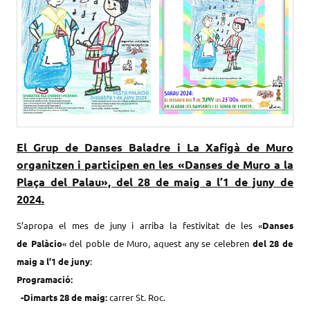
El Grup de Danses Baladre i La Xafigà de Muro
organitzen i participen en les «Danses de Muro a la
Plaça del Palau», del 28 de maig a l’1 de juny de
2024.
S’apropa el mes de juny i arriba la festivitat de les «
Danses
de
Palàcio
«
del poble de Muro, aquest any se celebren
del 28 de
maig a l’1 de juny
:
Programació:
-Dimarts 28
de maig:
carrer St. Roc.