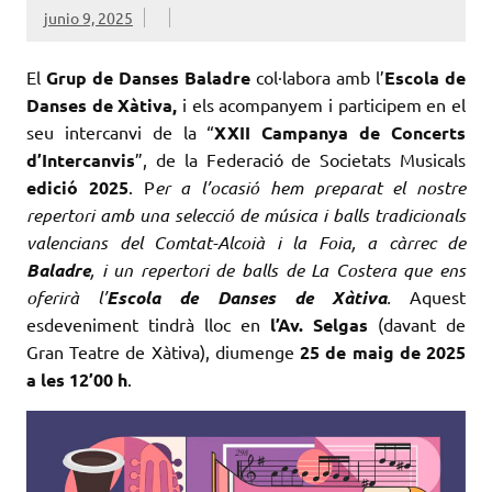
junio 9, 2025
El
Grup de Danses Baladre
col·labora amb l’
Escola de
Danses de Xàtiva,
i els acompanyem i participem en el
seu intercanvi de la “
XXII Campanya de Concerts
d’Intercanvis
”, de la Federació de Societats Musicals
edició 2025
. P
er a l’ocasió hem preparat el nostre
repertori amb una selecció de música i balls tradicionals
valencians del Comtat-Alcoià i la Foia, a càrrec de
Baladre
, i un repertori de balls de La Costera que ens
oferirà l’
Escola de Danses de Xàtiva
.
Aquest
esdeveniment tindrà lloc en
l’Av. Selgas
(davant de
Gran Teatre de Xàtiva), diumenge
25 de maig de 2025
a les 12’00 h
.