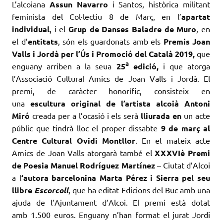
L’alcoiana
Assun Navarro
i Santos, històrica militant
feminista del Col·lectiu 8 de Març, en l’
apartat
individual
, i el
Grup de Danses Baladre de Muro
, en
el d’
entitats
, són els guardonats amb els
Premis Joan
Valls i Jordà per l’Ús i Promoció del Català 2019,
que
a
enguany arriben a la seua
25
edició,
i que atorga
l’Associació Cultural Amics de Joan Valls i Jordà. El
premi, de caràcter honorífic, consisteix en
una
escultura original de l’artista alcoià
Antoni
Miró
creada per a l’ocasió i els serà
lliurada en
un acte
públic que tindrà lloc el proper dissabte
9 de març al
Centre Cultural Ovidi Montllor
. En el mateix acte
Amics de Joan Valls atorgarà també el
XXXVIè Premi
de Poesia Manuel Rodríguez Martínez
– Ciutat d’Alcoi
a l
‘autora barcelonina Marta Pérez i Sierra pel seu
llibre
Escorcoll
, que ha editat Edicions del Buc amb una
ajuda de l’Ajuntament d’Alcoi. El premi està dotat
amb 1.500 euros. Enguany n’han format el jurat Jordi