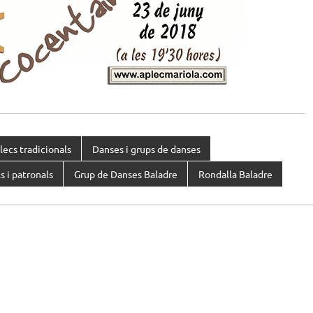
lecs tradicionals
Danses i grups de danses
s i patronals
Grup de Danses Baladre
Rondalla Baladre