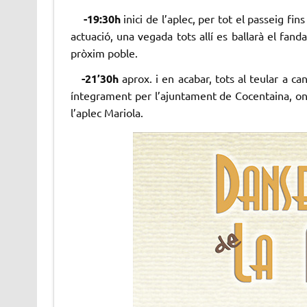
-19:30h
inici de l’aplec, per tot el passeig fin
actuació, una vegada tots allí es ballarà el fan
pròxim poble.
-21’30h
aprox. i en acabar, tots al teular a ca
íntegrament per l’ajuntament de Cocentaina, on
l’aplec Mariola.