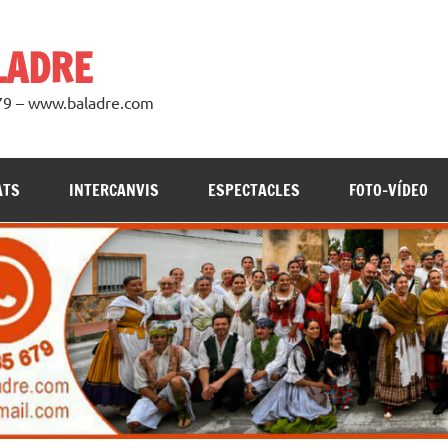
LADRE
979 – www.baladre.com
ATS
INTERCANVIS
ESPECTACLES
FOTO-VÍDEO