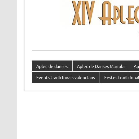
Aplec de danses
Aplec de Danses Mariola
Ap
Events tradicionals valencians
Festes tradicional