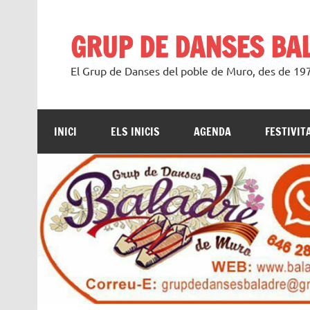
Saltar
al
contenido
GRUP DE DANSES BA
El Grup de Danses del poble de Muro, des de 1
INICI
ELS INICIS
AGENDA
FESTIVIT