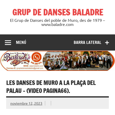
Saltar
al
GRUP DE DANSES BALADRE
contenido
El Grup de Danses del poble de Muro, des de 1979 –
www.baladre.com
MENÚ
BARRA LATERAL
LES DANSES DE MURO A LA PLAÇA DEL
PALAU – (VIDEO PAGINA66).
noviembre 12, 2023