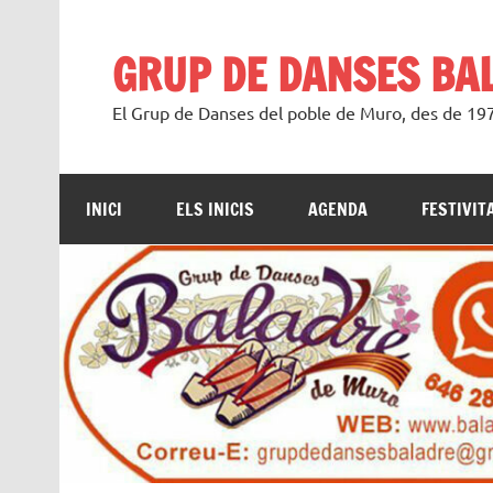
Saltar
al
contenido
GRUP DE DANSES BA
El Grup de Danses del poble de Muro, des de 1
INICI
ELS INICIS
AGENDA
FESTIVIT