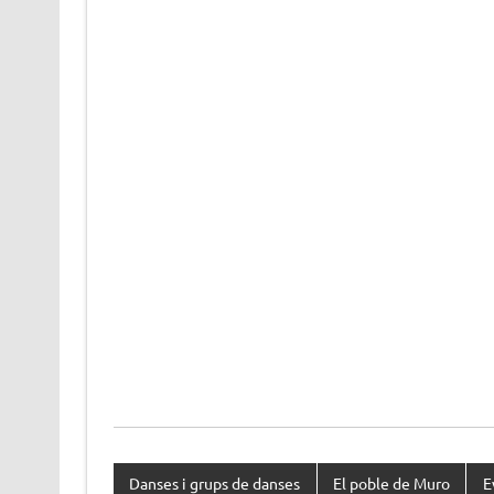
Danses i grups de danses
El poble de Muro
E