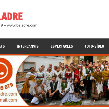
LADRE
979 – www.baladre.com
ATS
INTERCANVIS
ESPECTACLES
FOTO-VÍDEO