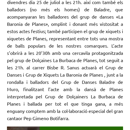
divendres dia 25 de juliol a les 21h. així com també els
balladors (no més els homes) de Baladre, que
acompanyaran les balladores del grup de danses «La
Baronia de Planes», omplint i donant més vistositat a
estos actes festius; també participen el grup de xiquets i
xiquetes de Planes, representant entre tots una mostra
de balls populars de les nostres comarques. L’acte
s’obrirà a les 20’30h amb una cercavila protagonitzada
pel grup de Dolçaines La Burbaca de Planes, tot seguit a
les 21h. al carrer Bisbe R. Sanus actuarà el Grup de
Danses i Grup de Xiquets La Baronia de Planes , junt a la
rondalla i balladors del Grup de Danses Baladre de
Muro, finalitzant l’acte amb la dansà de Planes
interpretada pel Grup de Dolçainers La Burbaca de
Planes i ballada per tot el que tinga gana, a més
enguany comptem amb la col·laboració especial del gran
cantaor Pep Gimeno Botifarra.