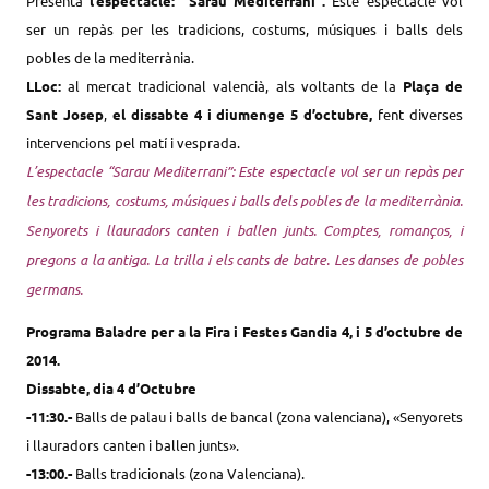
Presenta
l’espectacle: “Sarau Mediterrani”.
Este espectacle vol
ser un repàs per les tradicions, costums, músiques i balls dels
pobles de la mediterrània.
LLoc:
al mercat tradicional valencià, als voltants de la
Plaça de
Sant Josep
,
el dissabte 4 i diumenge 5 d’octubre,
fent diverses
intervencions pel matí i vesprada.
L’espectacle “Sarau Mediterrani”: Este espectacle vol ser un repàs per
les tradicions, costums, músiques i balls dels pobles de la mediterrània.
Senyorets i llauradors canten i ballen junts. Comptes, romanços, i
pregons a la antiga. La trilla i els cants de batre. Les danses de pobles
germans.
Programa Baladre per a la Fira i Festes Gandia 4, i 5 d’octubre de
2014.
Dissabte, dia 4 d’Octubre
-11:30.-
Balls de palau i balls de bancal (zona valenciana), «Senyorets
i llauradors canten i ballen junts».
-13:00.-
Balls tradicionals (zona Valenciana).