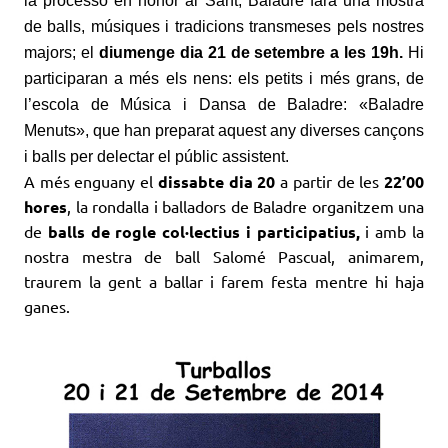
la processó en honor al Sant, Baladre farà una mostra
de balls, músiques i tradicions transmeses pels nostres
majors; el
diumenge dia 21 de setembre a les 19h.
Hi
participaran a més els nens: els petits i més grans, de
l’escola de Música i Dansa de Baladre: «Baladre
Menuts», que han preparat aquest any diverses cançons
i balls per delectar el públic assistent.
A més enguany el
dissabte dia 20
a partir de les
22’00
hores
, la rondalla i balladors de Baladre organitzem una
de
balls de rogle col·lectius i participatius,
i amb la
nostra mestra de ball Salomé Pascual, animarem,
traurem la gent a ballar i farem festa mentre hi haja
ganes.