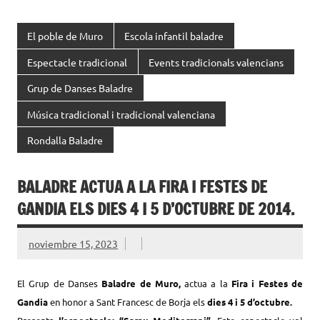
El poble de Muro
Escola infantil baladre
Espectacle tradicional
Events tradicionals valencians
Grup de Danses Baladre
Música tradicional i tradicional valenciana
Rondalla Baladre
BALADRE ACTUA A LA FIRA I FESTES DE
GANDIA ELS DIES 4 I 5 D’OCTUBRE DE 2014.
noviembre 15, 2023
El Grup de Danses
Baladre de Muro,
actua a la
Fira i Festes de
Gandia
en honor a Sant Francesc de Borja els
dies 4 i 5 d’octubre.