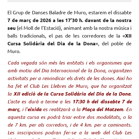
El Grup de Danses Baladre de Muro, estarem el dissabte
7 de març de 2026 a les 17’30 h. davant de la nostra
seu
(el Moll de l’Estació), animant amb la nostra música i
balls tradicionals, el pas de les corredores de la «
XII
Cursa Solidària del Dia de la Dona
», del poble de
Muro.
Cada vegada són més les entitats i els organismes que
amb motiu del Dia Internacional de la Dona, organitzen
activitats per a reivindicar els drets de les dones. Així ho
ha fet el Club Les Llebres de Muro, que ha organitzat
la
XII edició de la Cursa Solidària del Dia de la Dona
.
L’acte es durà a terme a les
17:30 h del dissabte 7 de
març
, i l’
eixida
es realitzarà a la
Plaça del Matzem
. En
aquesta cursa es podrà triar entre dos modalitats, o la
de 7 km. per als corredors, i de 4 km. per a caminants.
Les inscripcions podran fer-se a la web del Club Les