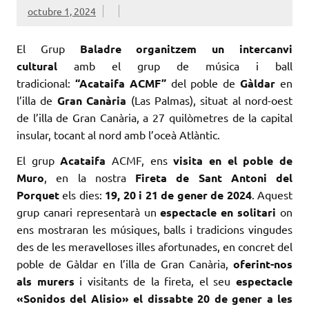
octubre 1, 2024
El Grup
Baladre organitzem un intercanvi
cultural
amb el grup de música i ball
tradicional:
“Acataifa ACMF”
del poble de
Gàldar
en
l’illa de
Gran Canària
(Las Palmas), situat al nord-oest
de l’illa de Gran Canària, a 27 quilòmetres de la capital
insular, tocant al nord amb l’oceà Atlàntic.
El grup
Acataifa
ACMF, ens
visita en el poble de
Muro
, en la nostra
Fireta de Sant Antoni del
Porquet
els dies:
19, 20 i 21 de gener de 2024
. Aquest
grup canari representarà un
espectacle en solitari
on
ens mostraran les músiques, balls i tradicions vingudes
des de les meravelloses illes afortunades, en concret del
poble de Gàldar en l’illa de Gran Canària,
oferint-nos
als murers
i visitants de la fireta, el seu
espectacle
«Sonidos del Alisio» el dissabte 20 de gener a les