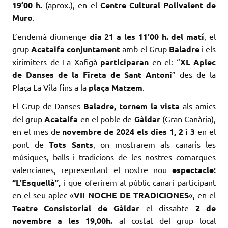
19’00 h.
(aprox.), en el
Centre Cultural Polivalent de
Muro
.
L’endemà diumenge
dia 21 a les 11’00 h. del matí
, el
grup
Acataifa conjuntament
amb el Grup
Baladre
i els
xirimiters de La Xafigà
participaran
en el: “
XL Aplec
de Danses de la Fireta de Sant Antoni
” des de la
Plaça La Vila fins a la
plaça Matzem
.
El Grup de Danses
Baladre, tornem la vista
als amics
del grup
Acataifa
en el poble de
Gàldar
(Gran Canària),
en el mes de
novembre de 2024 els dies 1, 2 i 3
en el
pont de
Tots Sants
, on mostrarem als canaris les
músiques, balls i tradicions de les nostres comarques
valencianes, representant el nostre nou
espectacle:
“L’Esquellà”,
i que oferirem al públic canari participant
en el seu aplec «
VII
NOCHE
DE
TRADICIONES
«, en el
Teatre Consistorial de
Gàldar
el dissabte
2 de
novembre a les 19,00h.
al costat del grup local