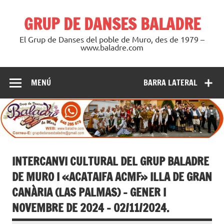
Saltar
al
GRUP DE DANSES BALADRE
contenido
El Grup de Danses del poble de Muro, des de 1979 –
www.baladre.com
MENÚ
BARRA LATERAL
INTERCANVI CULTURAL DEL GRUP BALADRE
DE MURO I «ACATAIFA ACMF» ILLA DE GRAN
CANÀRIA (LAS PALMAS) – GENER I
NOVEMBRE DE 2024 – 02/11/2024.