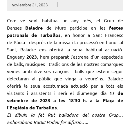
noviembre 21, 2023
Com ve sent habitual un any més, el Grup de
Danses
Baladre
de Muro participa en les
festes
patronals de Turballos
, en honor a Sant Francesc
de Pàola i després de la missa i la processó en honor al
Sant, Baladre ens oferirà la seua habitual actuació.
Enguany
2023
, hem preparat l’estrena d’un espectacle
de balls, músiques i tradicions de les nostres comarques
veïnes amb diverses cançons i balls que estem segur
delectaran al públic que vinga a veure’ns. Baladre
oferirà la seua acostumada actuació per a tots els
visitants i assistents i serà el diumenge dia
17 de
setembre de 2023 a les 18′
30 h.
a la
Plaça
de
l’Església de Turballos
.
El dibuix la fet Rut balladora del nostre Grup…
Enhorabona Rut!!!! Podeu fer difusió…..