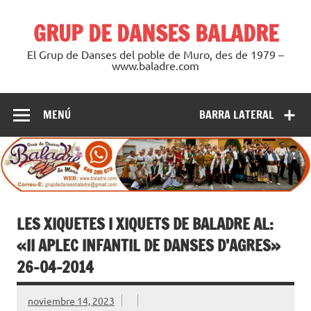
Saltar
al
GRUP DE DANSES BALADRE
contenido
El Grup de Danses del poble de Muro, des de 1979 –
www.baladre.com
MENÚ
BARRA LATERAL
LES XIQUETES I XIQUETS DE BALADRE AL:
«II APLEC INFANTIL DE DANSES D’AGRES»
26-04-2014
noviembre 14, 2023