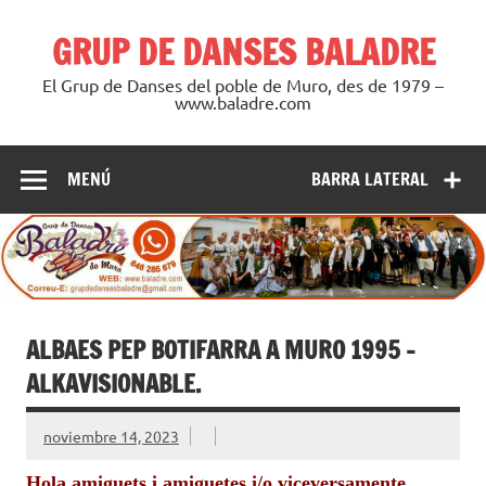
Saltar
al
GRUP DE DANSES BALADRE
contenido
El Grup de Danses del poble de Muro, des de 1979 –
www.baladre.com
MENÚ
BARRA LATERAL
ALBAES PEP BOTIFARRA A MURO 1995 –
ALKAVISIONABLE.
noviembre 14, 2023
Hola amiguets i amiguetes i/o viceversamente