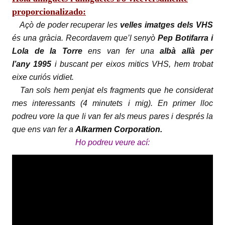
proporcionalizado:
Açò de poder recuperar les
velles imatges dels VHS
és una gràcia.
Recordavem que’l senyò
Pep Botifarra i
Lola de la Torre
ens van fer una
albà allà per
l’any 1995
i buscant per eixos mitics VHS, hem trobat
eixe curiós vidiet.
Tan sols hem penjat els fragments que he considerat
mes interessants (4 minutets i mig).
En primer lloc
podreu vore la que li van fer als meus pares i després la
que ens van fer a
Alkarmen Corporation.
Ho podreu veure ací: