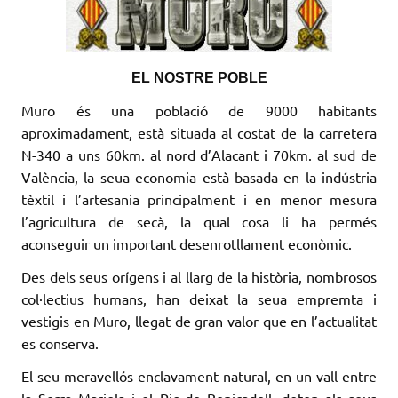
EL NOSTRE POBLE
Muro és una població de 9000 habitants
aproximadament, està situada al costat de la carretera
N-340 a uns 60km. al nord d’Alacant i 70km. al sud de
València, la seua economia està basada en la indústria
tèxtil i l’artesania principalment i en menor mesura
l’agricultura de secà, la qual cosa li ha permés
aconseguir un important desenrotllament econòmic.
Des dels seus orígens i al llarg de la història, nombrosos
col·lectius humans, han deixat la seua empremta i
vestigis en Muro, llegat de gran valor que en l’actualitat
es conserva.
El seu meravellós enclavament natural, en un vall entre
la Serra Mariola i el Pic de Benicadell, doten als seus