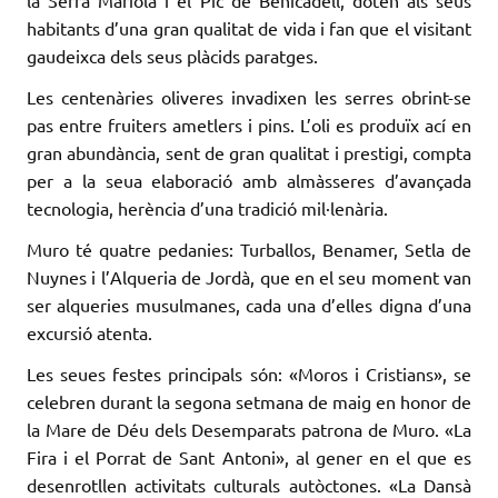
habitants d’una gran qualitat de vida i fan que el visitant
gaudeixca dels seus plàcids paratges.
Les centenàries oliveres invadixen les serres obrint-se
pas entre fruiters ametlers i pins. L’oli es produïx ací en
gran abundància, sent de gran qualitat i prestigi, compta
per a la seua elaboració amb almàsseres d’avançada
tecnologia, herència d’una tradició mil·lenària.
Muro té quatre pedanies: Turballos, Benamer, Setla de
Nuynes i l’Alqueria de Jordà, que en el seu moment van
ser alqueries musulmanes, cada una d’elles digna d’una
excursió atenta.
Les seues festes principals són: «Moros i Cristians», se
celebren durant la segona setmana de maig en honor de
la Mare de Déu dels Desemparats patrona de Muro. «La
Fira i el Porrat de Sant Antoni», al gener en el que es
desenrotllen activitats culturals autòctones. «La Dansà