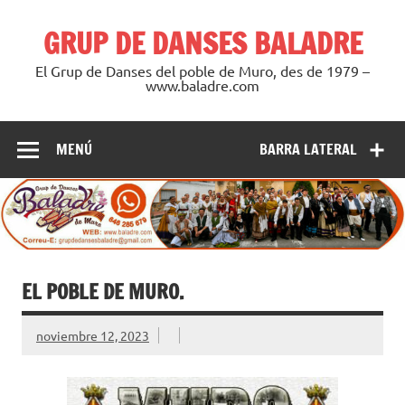
Saltar
al
GRUP DE DANSES BALADRE
contenido
El Grup de Danses del poble de Muro, des de 1979 –
www.baladre.com
MENÚ
BARRA LATERAL
EL POBLE DE MURO.
noviembre 12, 2023