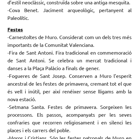
d’estil neoclàssic, construïda sobre una antiga mesquita.
-Cova Benet. Jaciment arqueològic, pertanyent al
Paleolític.
Festes
-Carnestoltes de Muro. Considerat com un dels tres més
importants de la Comunitat Valenciana.
-Fira de Sant Antoni. Fira tradicional en commemoració
de Sant Antoni. Se celebra un mercat tradicional i
danses a la Plaça Palàcio a finals de gener.
-Fogueres de Sant Josep. Conserven a Muro l’esperit
ancestral de les festes de primavera, cremant tot el que
és vell i inútil, per així renéixer sense lligams amb la
nova estació.
-Setmana Santa. Festes de primavera. Sorgeixen les
processons. Els passos, acompanyats per les seves
confraries que recorren religiosament i en silenci les
places i els carrers del poble.
-Moros i Cristians. Són les festes patronals de Muro en